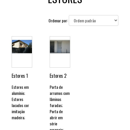
Ordenar por:
Estores 1
Estores 2
Ver
Ver
Estores em
Porta de
detalhes
detalhes
alumínio;
arrumos com
Estores
lâminas
lacados cor
furadas;
imitação
Porta de
madeira;
abrir em
série
europeia;